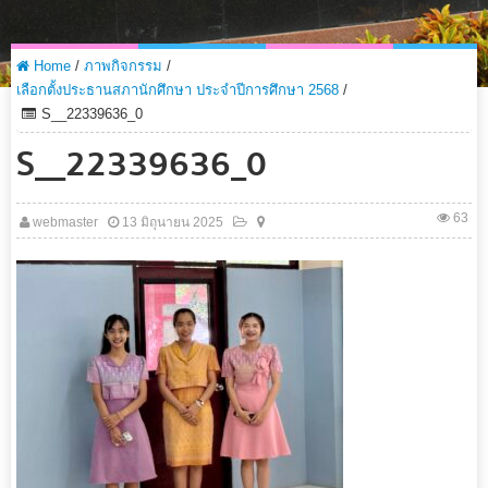
Home
/
ภาพกิจกรรม
/
เลือกตั้งประธานสภานักศึกษา ประจำปีการศึกษา 2568
/
S__22339636_0
S__22339636_0
63
webmaster
13 มิถุนายน 2025