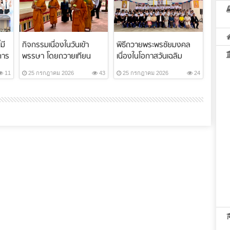
มี
กิจกรรมเนื่องในวันเข้า
พิธีถวายพระพรชัยมงคล
การ
พรรษา โดยถวายเทียน
เนื่องในโอกาสวันเฉลิม
พรรษา สังฆทาน ...
พระชนมพรรษา ...
11
25 กรกฎาคม 2026
43
25 กรกฎาคม 2026
24