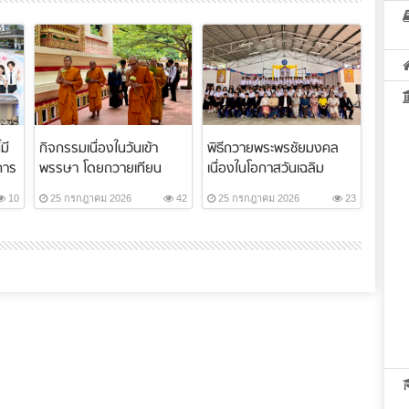
มี
กิจกรรมเนื่องในวันเข้า
พิธีถวายพระพรชัยมงคล
การ
พรรษา โดยถวายเทียน
เนื่องในโอกาสวันเฉลิม
พรรษา สังฆทาน ...
พระชนมพรรษา ...
10
25 กรกฎาคม 2026
42
25 กรกฎาคม 2026
23