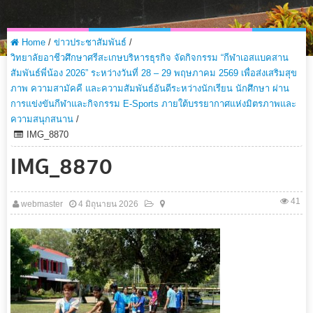
Home
/
ข่าวประชาสัมพันธ์
/
วิทยาลัยอาชีวศึกษาศรีสะเกษบริหารธุรกิจ จัดกิจกรรม “กีฬาเอสแบคสาน
สัมพันธ์พี่น้อง 2026” ระหว่างวันที่ 28 – 29 พฤษภาคม 2569 เพื่อส่งเสริมสุข
ภาพ ความสามัคคี และความสัมพันธ์อันดีระหว่างนักเรียน นักศึกษา ผ่าน
การแข่งขันกีฬาและกิจกรรม E-Sports ภายใต้บรรยากาศแห่งมิตรภาพและ
ความสนุกสนาน
/
IMG_8870
IMG_8870
41
webmaster
4 มิถุนายน 2026