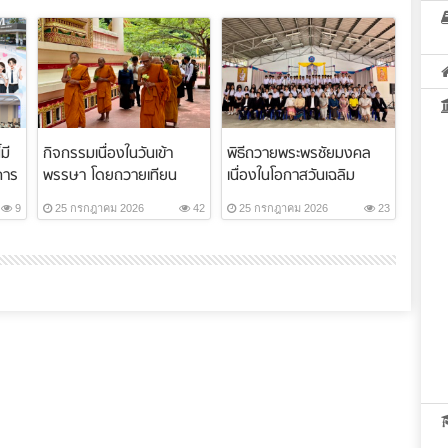
มี
กิจกรรมเนื่องในวันเข้า
พิธีถวายพระพรชัยมงคล
การ
พรรษา โดยถวายเทียน
เนื่องในโอกาสวันเฉลิม
พรรษา สังฆทาน ...
พระชนมพรรษา ...
9
25 กรกฎาคม 2026
42
25 กรกฎาคม 2026
23